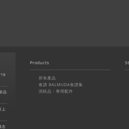
Products
S
/18
所有產品
食譜 BALMUDA食譜集
消耗品・專用配件
爐新品
新上
牌概念