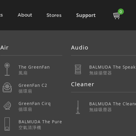
0
Support
Air
Audio
The GreenFan
BALMUDA The Speak
風扇
無線揚聲器
Cleaner
GreenFan C2
循環扇
GreenFan Cirq
BALMUDA The Clean
循環扇
無線吸塵器
BALMUDA The Pure
空氣清淨機