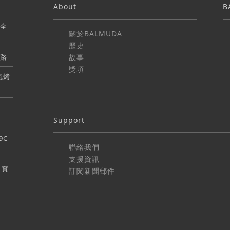
About
B
盤全
關於BALMUDA
歷史
通路
故事
獎項
蒸氣烤
-
Support
9C
聯絡我們
支援資訊
5 實
訂閱新聞郵件