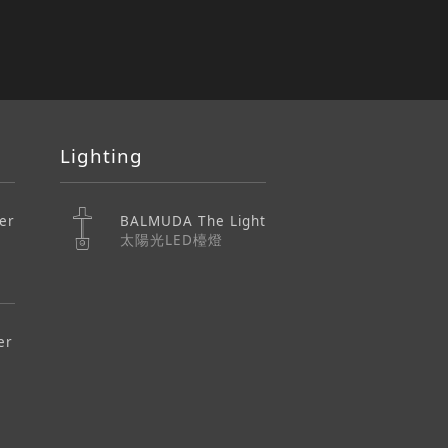
Lighting
er
BALMUDA The Light
太陽光LED檯燈
er