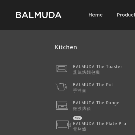
Kitchen
BALMUDA The Toaster
蒸氣烤麵包機
BALMUDA The Pot
手沖壺
BALMUDA The Range
微波烤箱
BALMUDA The Plate Pro
電烤爐