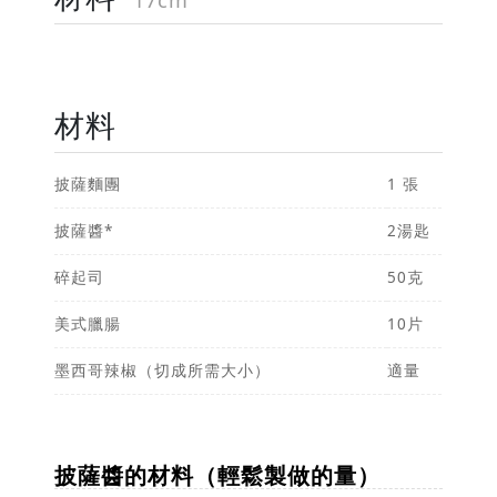
材料
披薩麵團
1 張
披薩醬*
2湯匙
碎起司
50克
美式臘腸
10片
墨西哥辣椒（切成所需大小）
適量
披薩醬的材料（輕鬆製做的量）