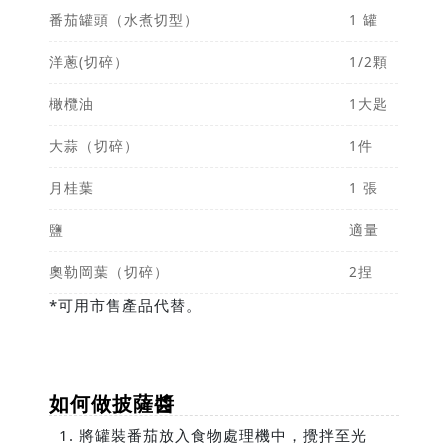
番茄罐頭（水煮切型）
1 罐
洋蔥(切碎）
1/2顆
橄欖油
1大匙
大蒜（切碎）
1件
月桂葉
1 張
鹽
適量
奧勒岡葉（切碎）
2捏
*可用市售產品代替。
如何做披薩醬
將罐裝番茄放入食物處理機中，攪拌至光