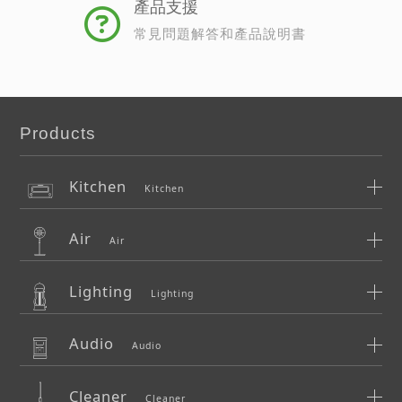
產品支援
常見問題解答和產品說明書
Products
Kitchen
Kitchen
Air
Air
Lighting
Lighting
Audio
Audio
Cleaner
Cleaner