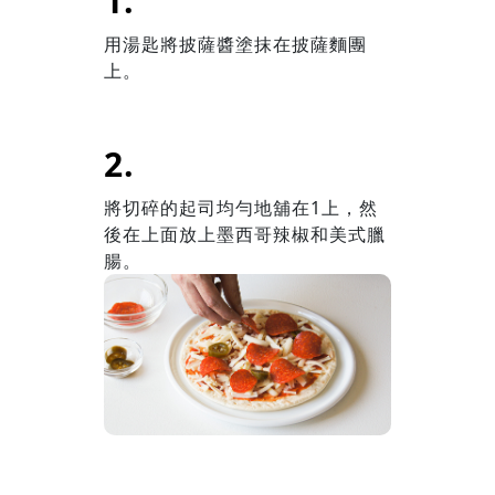
用湯匙將披薩醬塗抹在披薩麵團
上。
將切碎的起司均勻地舖在1上，然
後在上面放上墨西哥辣椒和美式臘
腸。