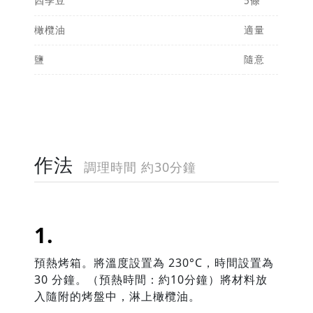
四季豆
5條
橄欖油
適量
鹽
隨意
作法
調理時間 約30分鐘
預熱烤箱。將溫度設置為
230
°
C
，時間設置為
30
分鐘。（預熱時間：約
10
分鐘）將材料放
入隨附的烤盤中，淋上橄欖油。