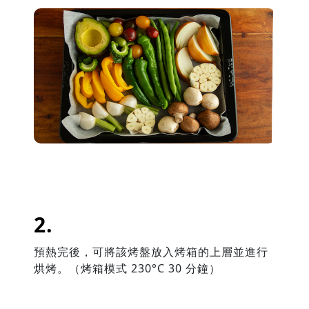
預熱完後，可將該烤盤放入烤箱的上層並進行
烘烤。（烤箱模式
230
°
C 30
分鐘）