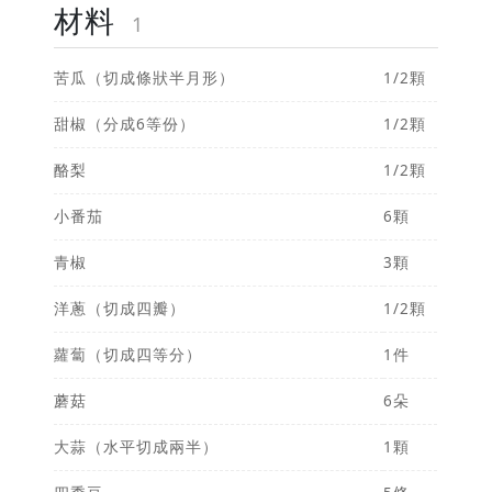
材料
1
苦瓜（切成條狀半月形）
1/2顆
甜椒（分成6等份）
1/2顆
酪梨
1/2顆
小番茄
6顆
青椒
3顆
洋蔥（切成四瓣）
1/2顆
蘿蔔（切成四等分）
1件
蘑菇
6朵
大蒜（水平切成兩半）
1顆