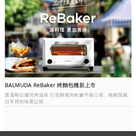
BALMUDA ReBaker 烤麵包機新上市
重溫剛出爐現烤滋味 打造酥脆與軟嫩平衡口感，喚醒隱藏
日常裡的味蕾記憶