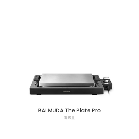
BALMUDA The Plate Pro
電烤盤