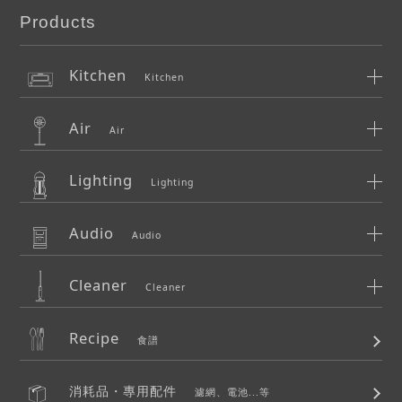
Products
Kitchen
Kitchen
Air
Air
Lighting
Lighting
Audio
Audio
Cleaner
Cleaner
Recipe
食譜
消耗品・專用配件
濾網、電池...等