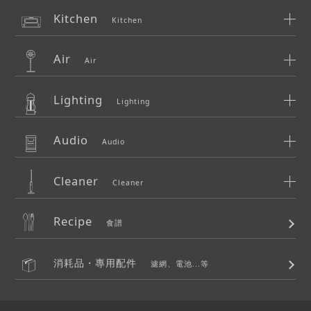
Kitchen
Kitchen
Air
Air
Lighting
Lighting
Audio
Audio
Cleaner
Cleaner
Recipe
食譜
消耗品・專用配件
濾網、電池...等