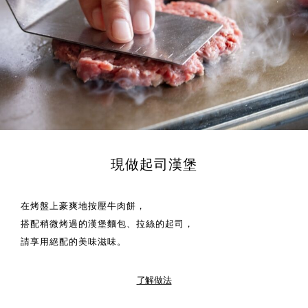
現做起司漢堡
在烤盤上豪爽地按壓牛肉餅，
搭配稍微烤過的漢堡麵包、拉絲的起司，
請享用絕配的美味滋味。
了解做法