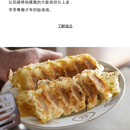
以煎鏟將熱騰騰的大阪燒切分上桌，
享受餐廳才有的臨場感。
了解做法