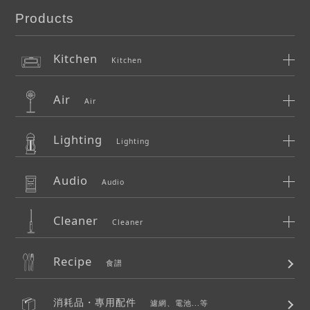
Products
Kitchen
Kitchen
Air
Air
Lighting
Lighting
Audio
Audio
Cleaner
Cleaner
Recipe
食譜
消耗品・專用配件
濾網、電池...等