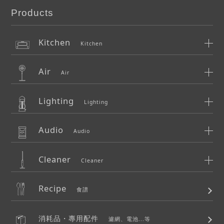
Products
Kitchen
Kitchen
Air
Air
Lighting
Lighting
Audio
Audio
Cleaner
Cleaner
Recipe
食譜
消耗品・專用配件
濾網、電池...等