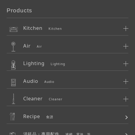
Products
Kitchen
Kitchen
Air
Air
Lighting
Lighting
Audio
Audio
Cleaner
Cleaner
Recipe
食譜
消耗品・專用配件
濾網、電池...等