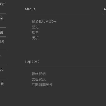
牌概念
About
B
盤全
關於BALMUDA
歷史
通路
故事
獎項
蒸氣烤
-
Support
9C
聯絡我們
支援資訊
5 實
訂閱新聞郵件