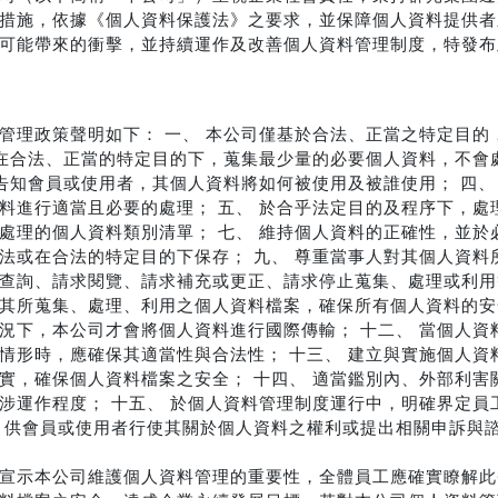
措施，依據《個人資料保護法》之要求，並保障個人資料提供者
可能帶來的衝擊，並持續運作及改善個人資料管理制度，特發布
管理政策聲明如下： 一、 本公司僅基於合法、正當之特定目的
 在合法、正當的特定目的下，蒐集最少量的必要個人資料，不會
將告知會員或使用者，其個人資料將如何被使用及被誰使用； 四、
料進行適當且必要的處理； 五、 於合乎法定目的及程序下，處
處理的個人資料類別清單； 七、 維持個人資料的正確性，並於
法或在合法的特定目的下保存； 九、 尊重當事人對其個人資料
查詢、請求閱覽、請求補充或更正、請求停止蒐集、處理或利用
其所蒐集、處理、利用之個人資料檔案，確保所有個人資料的安
況下，本公司才會將個人資料進行國際傳輸； 十二、 當個人資
情形時，應確保其適當性與合法性； 十三、 建立與實施個人資
實，確保個人資料檔案之安全； 十四、 適當鑑別內、外部利害
涉運作程度； 十五、 於個人資料管理制度運行中，明確界定員
，供會員或使用者行使其關於個人資料之權利或提出相關申訴與
宣示本公司維護個人資料管理的重要性，全體員工應確實瞭解此