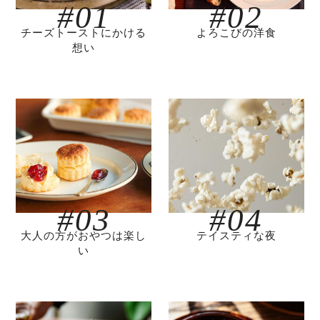
#01
#02
チーズトーストにかける
よろこびの洋食
想い
#03
#04
大人の方がおやつは楽し
テイスティな夜
い