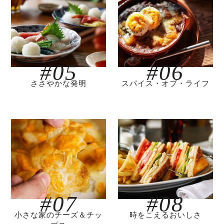
#05
#06
ささやかな発明
スパイス・オブ・ライフ
#07
#08
小さな家のチーズ＆チッ
時をこえるおいしさ